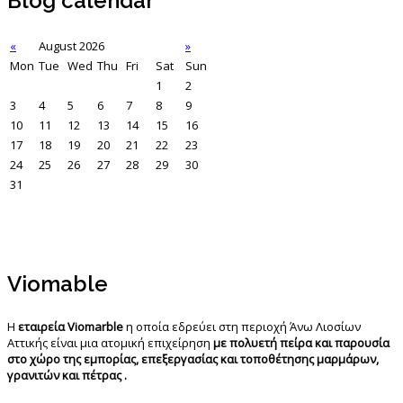
Blog calendar
«
August 2026
»
Mon
Tue
Wed
Thu
Fri
Sat
Sun
1
2
3
4
5
6
7
8
9
10
11
12
13
14
15
16
17
18
19
20
21
22
23
24
25
26
27
28
29
30
31
Viomable
Η
εταιρεία Viomarble
η οποία εδρεύει στη περιοχή Άνω Λιοσίων
Αττικής είναι μια ατομική επιχείρηση
με πολυετή πείρα και παρουσία
στο χώρο της εμπορίας, επεξεργασίας και τοποθέτησης μαρμάρων,
γρανιτών και πέτρας .