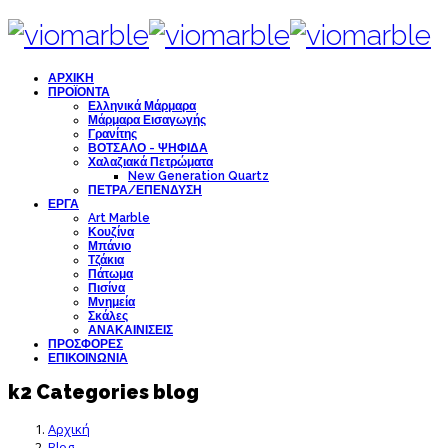
ΑΡΧΙΚΗ
ΠΡΟΪΟΝΤΑ
Ελληνικά Μάρμαρα
Μάρμαρα Εισαγωγής
Γρανίτης
ΒΟΤΣΑΛΟ - ΨΗΦΙΔΑ
Χαλαζιακά Πετρώματα
New Generation Quartz
ΠΕΤΡΑ/ΕΠΕΝΔΥΣΗ
ΕΡΓΑ
Art Marble
Κουζίνα
Μπάνιο
Τζάκια
Πάτωμα
Πισίνα
Μνημεία
Σκάλες
ΑΝΑΚΑΙΝΙΣΕΙΣ
ΠΡΟΣΦΟΡΕΣ
ΕΠΙΚΟΙΝΩΝΙΑ
k2 Categories blog
Αρχική
Blog