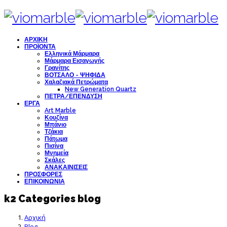
ΑΡΧΙΚΗ
ΠΡΟΪΟΝΤΑ
Ελληνικά Μάρμαρα
Μάρμαρα Εισαγωγής
Γρανίτης
ΒΟΤΣΑΛΟ - ΨΗΦΙΔΑ
Χαλαζιακά Πετρώματα
New Generation Quartz
ΠΕΤΡΑ/ΕΠΕΝΔΥΣΗ
ΕΡΓΑ
Art Marble
Κουζίνα
Μπάνιο
Τζάκια
Πάτωμα
Πισίνα
Μνημεία
Σκάλες
ΑΝΑΚΑΙΝΙΣΕΙΣ
ΠΡΟΣΦΟΡΕΣ
ΕΠΙΚΟΙΝΩΝΙΑ
k2 Categories blog
Αρχική
Blog