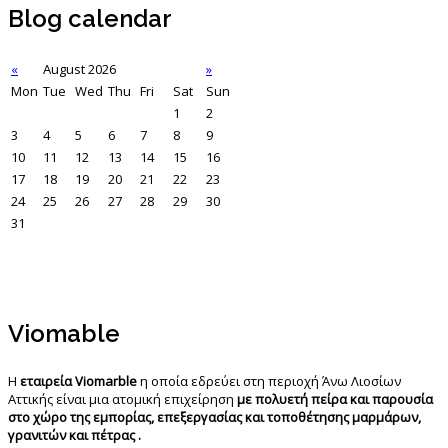
Blog calendar
«
August 2026
»
Mon
Tue
Wed
Thu
Fri
Sat
Sun
1
2
3
4
5
6
7
8
9
10
11
12
13
14
15
16
17
18
19
20
21
22
23
24
25
26
27
28
29
30
31
Viomable
Η
εταιρεία Viomarble
η οποία εδρεύει στη περιοχή Άνω Λιοσίων
Αττικής είναι μια ατομική επιχείρηση
με πολυετή πείρα και παρουσία
στο χώρο της εμπορίας, επεξεργασίας και τοποθέτησης μαρμάρων,
γρανιτών και πέτρας .