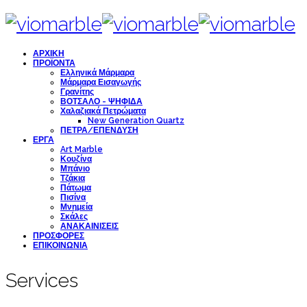
ΑΡΧΙΚΗ
ΠΡΟΪΟΝΤΑ
Ελληνικά Μάρμαρα
Μάρμαρα Εισαγωγής
Γρανίτης
ΒΟΤΣΑΛΟ - ΨΗΦΙΔΑ
Χαλαζιακά Πετρώματα
New Generation Quartz
ΠΕΤΡΑ/ΕΠΕΝΔΥΣΗ
ΕΡΓΑ
Art Marble
Κουζίνα
Μπάνιο
Τζάκια
Πάτωμα
Πισίνα
Μνημεία
Σκάλες
ΑΝΑΚΑΙΝΙΣΕΙΣ
ΠΡΟΣΦΟΡΕΣ
ΕΠΙΚΟΙΝΩΝΙΑ
Services