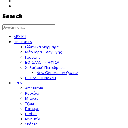
Search
ΑΡΧΙΚΗ
ΠΡΟΪΟΝΤΑ
Ελληνικά Μάρμαρα
Μάρμαρα Εισαγωγής
Γρανίτης
ΒΟΤΣΑΛΟ - ΨΗΦΙΔΑ
Χαλαζιακά Πετρώματα
New Generation Quartz
ΠΕΤΡΑ/ΕΠΕΝΔΥΣΗ
ΕΡΓΑ
Art Marble
Κουζίνα
Μπάνιο
Τζάκια
Πάτωμα
Πισίνα
Μνημεία
Σκάλες